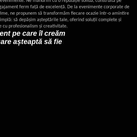
e evenimente. Ne mândrim cu o reputație solidă, construită pe
 angajament ferm față de excelență. De la evenimente corporate de
time, ne propunem să transformăm fiecare ocazie într-o amintire
implă: să depășim așteptările tale, oferind soluții complete și
cu profesionalism și creativitate.
ent pe care îl creăm
are așteaptă să fie