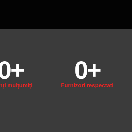
0
+
0
+
nți mulțumiți
Furnizori respectati