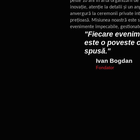
peste 10 ani în arta organizării d
inovație, atenție la detalii și un
anvergură la ceremonii private in
prețioasă. Misiunea noastră este s
evenimente impecabile, gestionate 
"Fiecare evenim
este o poveste c
spusă."
Ivan Bogdan
Fondator